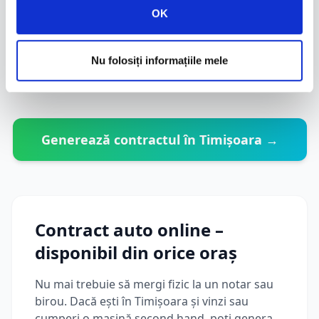
Instant
OK
Livrare pe email
PDF pentru ambele părți
Nu folosiți informațiile mele
Generează contractul în
Timișoara
→
Contract auto online –
disponibil din orice oraș
Nu mai trebuie să mergi fizic la un notar sau
birou. Dacă ești în
Timișoara
și vinzi sau
cumperi o mașină second hand, poți genera