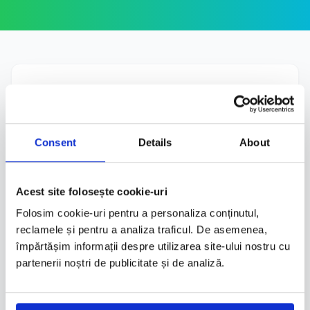
2 min
Completare rapidă
Scanare automată buletin
Consent
Details
About
Acest site folosește cookie-uri
100%
Folosim cookie-uri pentru a personaliza conținutul,
reclamele și pentru a analiza traficul. De asemenea,
Legal valabil
împărtășim informații despre utilizarea site-ului nostru cu
Model oficial DRPCIV
partenerii noștri de publicitate și de analiză.