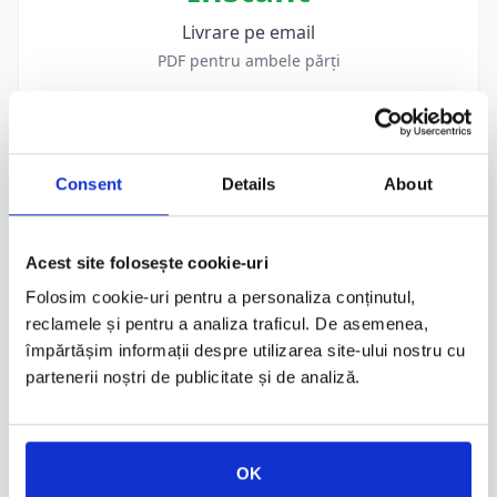
Livrare pe email
PDF pentru ambele părți
Începe completarea →
Consent
Details
About
Acest site folosește cookie-uri
Folosim cookie-uri pentru a personaliza conținutul,
Întrebări frecvente
reclamele și pentru a analiza traficul. De asemenea,
împărtășim informații despre utilizarea site-ului nostru cu
partenerii noștri de publicitate și de analiză.
Ce documente am nevoie pentru a genera
contractul?
Aveți nevoie de seria și numărul actului de
identitate, CNP-ul vânzătorului și cumpărătorului,
OK
datele vehiculului (număr înmatriculare, serie