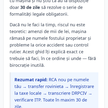
cu mașina și nu știu că au la dispoziție
doar
30 de zile
să rezolve o serie de
formalități legale obligatorii.
Dacă nu le faci la timp, riscul nu este
teoretic: amenzi de mii de lei, mașina
rămasă pe numele fostului proprietar și
probleme la orice accident sau control
rutier. Acest ghid îți explică exact ce
trebuie să faci, în ce ordine și unde — fără
birocrație inutilă.
Rezumat rapid:
RCA nou pe numele
tău → transfer rovinieta → înregistrare
la taxe locale → transcriere DRPCIV →
verificare ITP. Toate în maxim 30 de
zile.