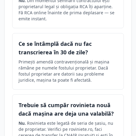
Nu.
Din momentul semnării contractului ești
proprietarul legal și obligația RCA îți aparține.
Fă RCA online înainte de prima deplasare — se
emite instant.
Ce se întâmplă dacă nu fac
transcrierea în 30 de zile?
Primești amendă contravențională și mașina
rămâne pe numele fostului proprietar. Dacă
fostul proprietar are datorii sau probleme
juridice, mașina ta poate fi afectată.
Trebuie să cumpăr rovinieta nouă
dacă mașina are deja una valabilă?
Nu.
Rovinieta este legată de seria de șasiu, nu
de proprietar. Verifici pe roviniete.ro, faci
cererea de transfer la CNAIR (gratuit) și ești în