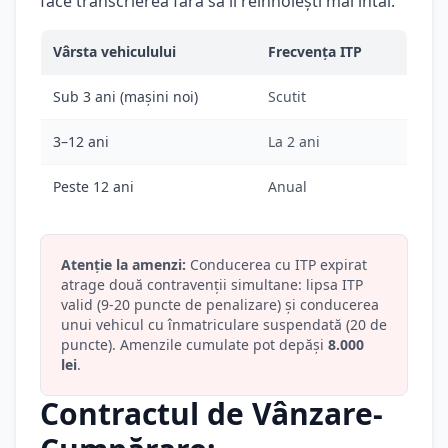
face transcrierea fără să îl reînnoiești mai întâi.
Vârsta vehiculului
Frecvența ITP
Sub 3 ani (mașini noi)
Scutit
3–12 ani
La 2 ani
Peste 12 ani
Anual
Atenție la amenzi:
Conducerea cu ITP expirat
atrage două contravenții simultane: lipsa ITP
valid (9-20 puncte de penalizare) și conducerea
unui vehicul cu înmatriculare suspendată (20 de
puncte). Amenzile cumulate pot depăși
8.000
lei
.
Contractul de Vânzare-