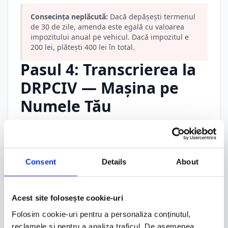
Consecința neplăcută:
Dacă depășești termenul
de 30 de zile, amenda este egală cu valoarea
impozitului anual pe vehicul. Dacă impozitul e
200 lei, plătești 400 lei în total.
Pasul 4: Transcrierea la
DRPCIV — Mașina pe
Numele Tău
Transcrierea (fostă “transcriere auto”) este
procedura prin care vehiculul este înregistrat
oficial în Registrul Național de Evidență a
Consent
Details
About
Vehiculelor pe numele tău. Termenul legal este
de
30 de zile
de la data cumpărării.
Acest site folosește cookie-uri
Fără transcriere, mașina rămâne pe numele
Folosim cookie-uri pentru a personaliza conținutul,
fostului proprietar. Asta creează probleme reale:
reclamele și pentru a analiza traficul. De asemenea,