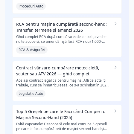
număr și când trebuie să cumperi una nouă. Ghid
Proceduri Auto
complet 2026.
RCA pentru mașina cumpărată second-hand:
Transfer, termene și amenzi 2026
Ghid complet RCA după cumpărare: de ce polița veche
nu te acoperă, ce amendă riști fără RCA nou (1.000-
2.000 RON), documente necesare, prețuri 2026 și pașii
RCA & Asigurări
pentru încheierea online imediat după semnarea
contractului.
Contract vânzare-cumpărare motocicletă,
scuter sau ATV 2026 — ghid complet
Același contract legal ca pentru mașină. Afli ce acte îți
trebuie, cum se înmatriculează, ce s-a schimbat în 2026
și cum generezi contractul online în 2 minute.
Legislație Auto
Top 5 Greșeli pe care le Faci când Cumperi o
Mașină Second-Hand (2025)
Evită capcanele! Descoperă cele mai comune 5 greșeli
pe care le fac cumpărătorii de mașini second-hand și
cum să economisești mii de euro.