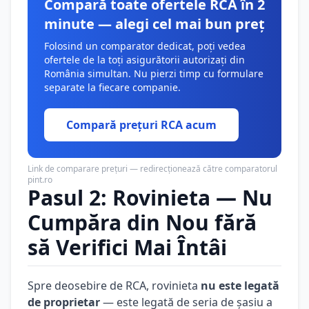
Compară toate ofertele RCA în 2
minute — alegi cel mai bun preț
Folosind un comparator dedicat, poți vedea
ofertele de la toți asigurătorii autorizați din
România simultan. Nu pierzi timp cu formulare
separate la fiecare companie.
Compară prețuri RCA acum
Link de comparare prețuri — redirecționează către comparatorul
pint.ro
Pasul 2: Rovinieta — Nu
Cumpăra din Nou fără
să Verifici Mai Întâi
Spre deosebire de RCA, rovinieta
nu este legată
de proprietar
— este legată de seria de șasiu a