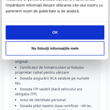
la orice accident, la orice control, la executări
împărtășim informații despre utilizarea site-ului nostru cu
silite ale fostului proprietar — mașina ta poate fi
partenerii noștri de publicitate și de analiză.
afectată.
Acte necesare la DRPCIV:
OK
Cerere de transcriere (se completează la
ghișeu sau online)
Contractul de vânzare-cumpărare — original
Nu folosiți informațiile mele
sau copie legalizată
Cartea de identitate a vehiculului (CIV) —
original
Certificatul de înmatriculare al fostului
proprietar radiat pentru vânzare
Dovada asigurării RCA valabile pe numele
tău
Dovada ITP valabil (dacă vehiculul are
obligația ITP)
Actul de identitate personal
Dovada plății taxelor (taxa certificat: ~49 lei,